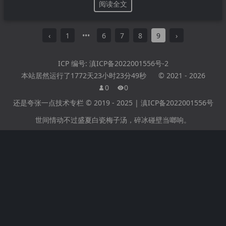
阅读全文
‹
1
•••
6
7
8
9
›
ICP 编号:
滇ICP备2022001556号-2
本站居然运行了
1772天23小时23分49秒
©
2021
-
2026
0
0
还是夸张一点技术专栏 © 2019 - 2025 |
滇ICP备2022001556号
世间情动不过盛夏白瓷梅子汤，碎冰碰壁当啷响。